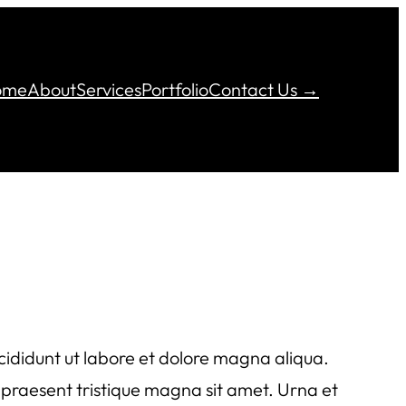
ome
About
Services
Portfolio
Contact Us →
cididunt ut labore et dolore magna aliqua.
h praesent tristique magna sit amet. Urna et