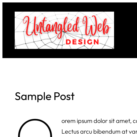
Skip
to
content
Sample Post
Q
orem ipsum dolor sit amet, c
Lectus arcu bibendum at vari