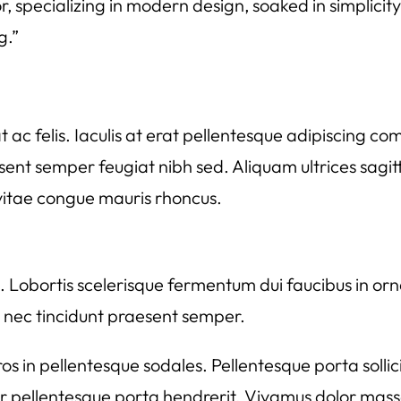
, specializing in modern design, soaked in simplicity
g.”
ac felis. Iaculis at erat pellentesque adipiscing c
ent semper feugiat nibh sed. Aliquam ultrices sagit
 vitae congue mauris rhoncus.
rna. Lobortis scelerisque fermentum dui faucibus in
 nec tincidunt praesent semper.
in pellentesque sodales. Pellentesque porta sollicitu
itur pellentesque porta hendrerit. Vivamus dolor m