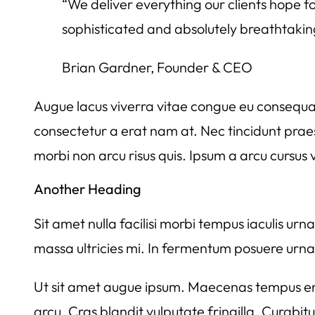
“We deliver everything our clients hope for
sophisticated and absolutely breathtakin
Brian Gardner, Founder & CEO
Augue lacus viverra vitae congue eu consequat 
consectetur a erat nam at. Nec tincidunt praes
morbi non arcu risus quis. Ipsum a arcu cursus
Another Heading
Sit amet nulla facilisi morbi tempus iaculis u
massa ultricies mi. In fermentum posuere urna
Ut sit amet augue ipsum. Maecenas tempus eros 
arcu. Cras blandit vulputate fringilla. Curab