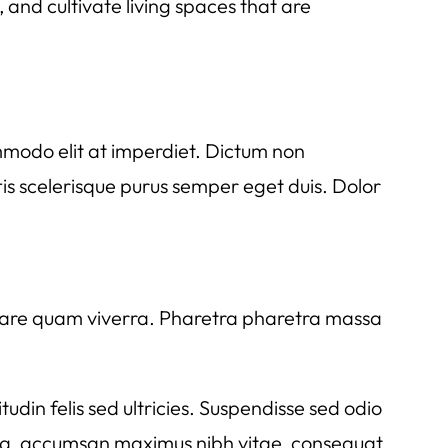
, and cultivate living spaces that are
ommodo elit at imperdiet. Dictum non
tis scelerisque purus semper eget duis. Dolor
 ornare quam viverra. Pharetra pharetra massa
din felis sed ultricies. Suspendisse sed odio
assa, accumsan maximus nibh vitae, consequat